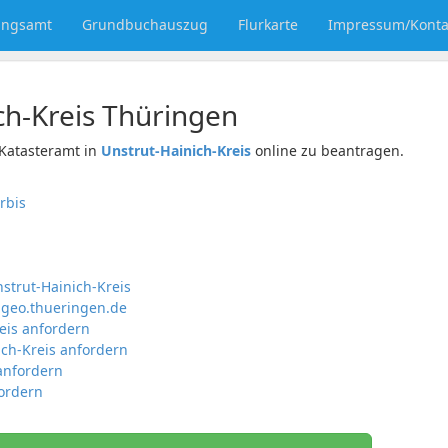
ungsamt
Grundbuchauszug
Flurkarte
Impressum/Konta
ch-Kreis
Thüringen
Katasteramt in
Unstrut-Hainich-Kreis
online zu beantragen.
rbis
nstrut-Hainich-Kreis
mgeo.thueringen.de
eis anfordern
ich-Kreis anfordern
anfordern
ordern