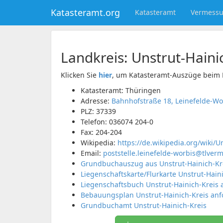
Katasteramt.org
Katasteramt
Vermess
Landkreis:
Unstrut-Haini
Klicken Sie
hier
, um Katasteramt-Auszüge beim 
Katasteramt: Thüringen
Adresse:
Bahnhofstraße 18, Leinefelde-Wo
PLZ:
37339
Telefon:
036074 204-0
Fax:
204-204
Wikipedia:
https://de.wikipedia.org/wiki/U
Email:
poststelle.leinefelde-worbis@tlver
Grundbuchauszug aus Unstrut-Hainich-Kr
Liegenschaftskarte/Flurkarte Unstrut-Hain
Liegenschaftsbuch Unstrut-Hainich-Kreis 
Bebauungsplan Unstrut-Hainich-Kreis anf
Grundbuchamt Unstrut-Hainich-Kreis