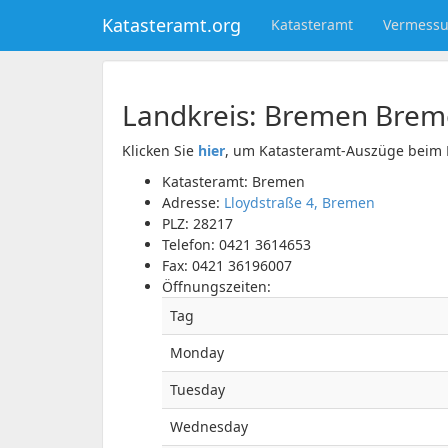
Katasteramt.org
Katasteramt
Vermess
Landkreis:
Bremen
Brem
Klicken Sie
hier
, um Katasteramt-Auszüge beim 
Katasteramt: Bremen
Adresse:
Lloydstraße 4, Bremen
PLZ:
28217
Telefon:
0421 3614653
Fax:
0421 36196007
Öffnungszeiten:
Tag
Monday
Tuesday
Wednesday