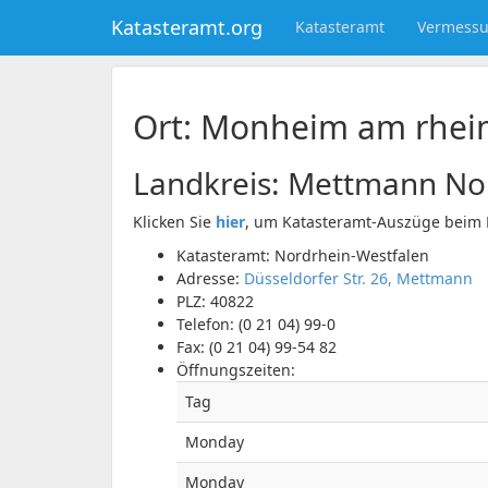
Katasteramt.org
Katasteramt
Vermess
Ort: Monheim am rhei
Landkreis:
Mettmann
Nor
Klicken Sie
hier
, um Katasteramt-Auszüge beim 
Katasteramt: Nordrhein-Westfalen
Adresse:
Düsseldorfer Str. 26, Mettmann
PLZ:
40822
Telefon:
(0 21 04) 99-0
Fax:
(0 21 04) 99-54 82
Öffnungszeiten:
Tag
Monday
Monday