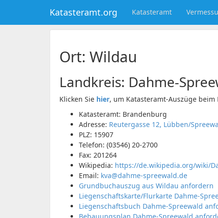
Katasteramt.org
Katasteramt
Vermess
Ort: Wildau
Landkreis:
Dahme-Spree
Klicken Sie
hier
, um Katasteramt-Auszüge beim 
Katasteramt: Brandenburg
Adresse:
Reutergasse 12, Lübben/Spreew
PLZ:
15907
Telefon:
(03546) 20-2700
Fax:
201264
Wikipedia:
https://de.wikipedia.org/wiki
Email:
kva@dahme-spreewald.de
Grundbuchauszug aus Wildau anfordern
Liegenschaftskarte/Flurkarte Dahme-Spre
Liegenschaftsbuch Dahme-Spreewald anf
Bebauungsplan Dahme-Spreewald anford