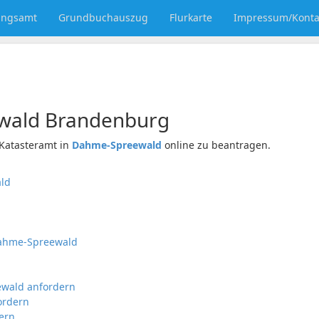
ungsamt
Grundbuchauszug
Flurkarte
Impressum/Konta
wald
Brandenburg
Katasteramt in
Dahme-Spreewald
online zu beantragen.
ald
/Dahme-Spreewald
ewald anfordern
ordern
ern