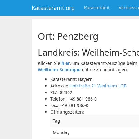
Katasteramt.org
Katasteramt
Vermess
Ort: Penzberg
Landkreis:
Weilheim-Sch
Klicken Sie
hier
, um Katasteramt-Auszüge beim 
Weilheim-Schongau
online zu beantragen.
Katasteramt: Bayern
Adresse:
Hofstraße 21 Weilheim i.OB
PLZ:
82362
Telefon:
+49 881 986-0
Fax:
+49 881 986-0
Öffnungszeiten:
Tag
Monday